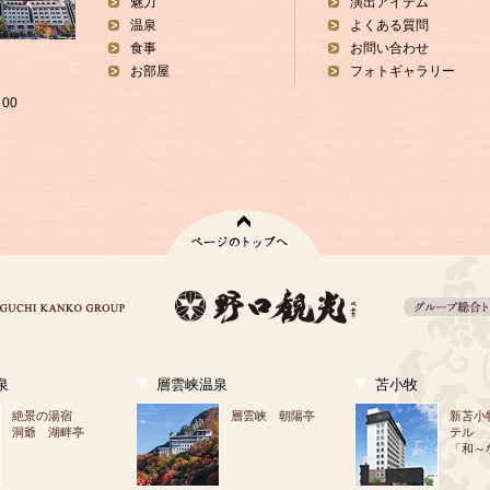
魅力
演出アイテム
温泉
よくある質問
食事
お問い合わせ
お部屋
フォトギャラリー
00
泉
層雲峡温泉
苫小牧
絶景の湯宿
層雲峡 朝陽亭
新苫小
洞爺 湖畔亭
テル
「和～