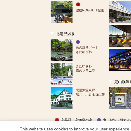
望楼NOGUCHI登別
北湯沢温泉
緑の風リゾート
きたゆざわ
きたゆざわ
森のソラニワ
定山渓温
北湯沢温泉郷
湯元 ホロホロ山荘
高品質・高満足の宿
少し贅沢・憧れの
This website uses cookies to improve your user experience. 