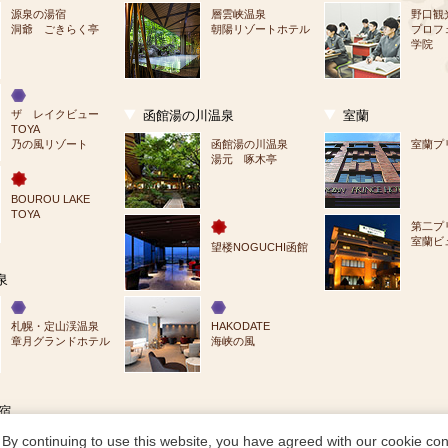
源泉の湯宿
層雲峡温泉
野口観
洞爺 ごきらく亭
朝陽リゾートホテル
プロフ
学院
ザ　レイクビュー
函館湯の川温泉
室蘭
TOYA
乃の風リゾート
函館湯の川温泉
室蘭プ
湯元 啄木亭
BOUROU LAKE 
TOYA
第二プ
室蘭ビ
望楼NOGUCHI函館
泉
札幌・定山渓温泉
HAKODATE
章月グランドホテル
海峡の風
宿
By continuing to use this website, you have agreed with our cookie cons