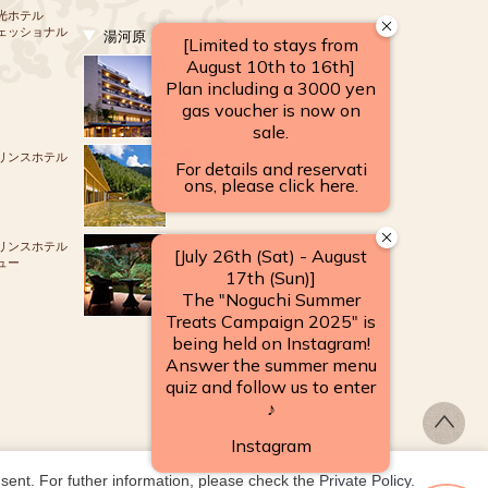
光ホテル
ェッショナル
湯河原
源泉のお宿
湯河原 千代田荘
リンスホテル
山翠楼
SANSUIROU
リンスホテル
ュー
海石榴 つばき
ent. For futher information, please check the 
Private Policy
.