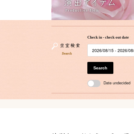
Check in - check out date
Search
Date undecided