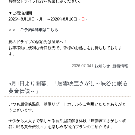
お得なドライブ旅行をお楽しみください。
▼ご宿泊期間
2026年8月10日（月）～2026年8月16日（
日
）
＞＞
ご予約&詳細はこちら
夏のドライブの宿泊先は温泉へ！
お車移動に便利な野口観光で、皆様のお越しをお待ちしておりま
す。
2026.07.04 l
お知らせ
.
新着情報
5月1日より開幕。「層雲峡宝さがし～峡谷に眠る
黄金伝説～」
いつも層雲峡温泉 朝陽リゾートホテルをご利用いただきありがと
うございます。
子供から大人まで楽しめる宿泊型謎解き体験「層雲峡宝さがし～峡
谷に眠る黄金伝説～」を楽しめる宿泊プランのご紹介です。