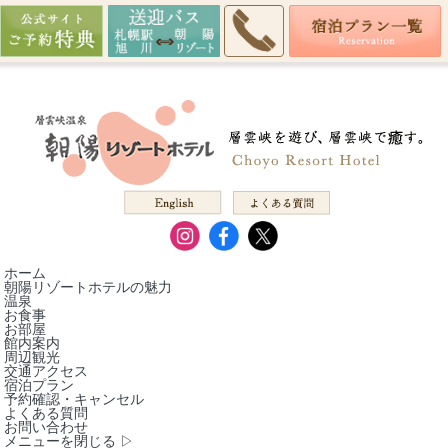
ホーム
朝陽リゾートホテルの魅力
温泉
お食事
お部屋
館内案内
周辺観光
交通アクセス
宿泊プラン
予約確認・キャンセル
よくある質問
お問い合わせ
メニューを閉じる ▷