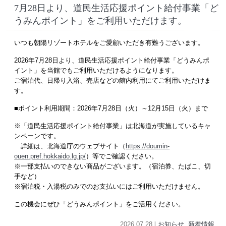
7月28日より、道民生活応援ポイント給付事業「ど
うみんポイント」をご利用いただけます。
いつも朝陽リゾートホテルをご愛顧いただき有難うございます。
2026年7月28日より、道民生活応援ポイント給付事業「どうみんポ
イント」を当館でもご利用いただけるようになります。
ご宿泊代、日帰り入浴、売店などの館内利用にてご利用いただけま
す。
■ポイント利用期間：2026年7月28日（火）～12月15日（火）まで
※「道民生活応援ポイント給付事業」は北海道が実施しているキャ
ンペーンです。
詳細は、北海道庁のウェブサイト（
https://doumin-
ouen.pref.hokkaido.lg.jp/
）等でご確認ください。
※一部支払いのできない商品がございます。（宿泊券、たばこ、切
手など）
※宿泊税・入湯税のみでのお支払いにはご利用いただけません。
この機会にぜひ「どうみんポイント」をご活用ください。
2026.07.28 l
お知らせ
.
新着情報