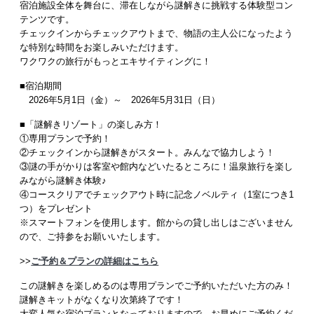
宿泊施設全体を舞台に、滞在しながら謎解きに挑戦する体験型コン
テンツです。
チェックインからチェックアウトまで、物語の主人公になったよう
な特別な時間をお楽しみいただけます。
ワクワクの旅行がもっとエキサイティングに！
■宿泊期間
2026年5月1日（金）～ 2026年5月31日（日）
■「謎解きリゾート」の楽しみ方！
①専用プランで予約！
②チェックインから謎解きがスタート。みんなで協力しよう！
③謎の手がかりは客室や館内などいたるところに！温泉旅行を楽し
みながら謎解き体験♪
④コースクリアでチェックアウト時に記念ノベルティ（1室につき1
つ）をプレゼント
※スマートフォンを使用します。館からの貸し出しはございません
ので、ご持参をお願いいたします。
>>
ご予約＆プランの詳細はこちら
この謎解きを楽しめるのは専用プランでご予約いただいた方のみ！
謎解きキットがなくなり次第終了です！
大変人気な宿泊プランとなっておりますので、お早めにご予約くだ