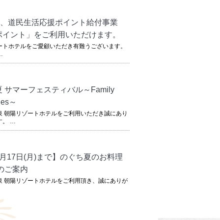
知らせ
. 
新着情報
り、道民生活応援ポイント給付事業
ポイント」をご利用いただけます。
ートホテルをご愛顧いただき有難うございます。
…
知らせ
. 
新着情報
 サマーフェスティバル～Family
ies～
泉 朝陽リゾートホテルをご利用いただき誠にあり
。 …
知らせ
. 
新着情報
月17日(月)まで】のぐち夏のお料理
6のご案内
泉 朝陽リゾートホテルをご利用頂き、誠にありが
。 …
知らせ
. 
新着情報