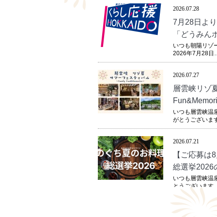
2026.07.28
お
7月28日よ
「どうみん
いつも朝陽リゾ
2026年7月28日
2026.07.27
お
層雲峡リゾ夏
Fun&Memor
いつも層雲峡温
がとうございます
2026.07.21
お
【ご応募は8
総選挙202
いつも層雲峡温
とうございます
2026.07.04
お