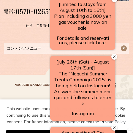
【受付時間】
10：00～17：00
住所 〒078-1701 北海道上川郡 上川町層雲峡温泉
FAX：01658-5-3922
コンテンツメニュー
This website uses cookies to improve your user experience. By 
野口観光グループ一覧
continuing to use this website, you have agreed with our cookie 
consent. For futher information, please check the 
Private Policy
.
COPYRIGHT ©
2026 層雲峡温泉 朝陽リゾートホテル｜【公式】北海道の温泉宿