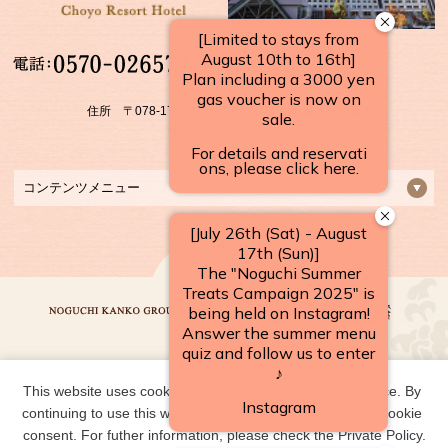
【受付時間】
10：00～17：00
住所 〒078-1701 北海道上川郡 上川町層雲峡温泉
FAX：01658-5-3922
コンテンツメニュー
This website uses cookies to improve your user experience. By 
野口観光グループ一覧
continuing to use this website, you have agreed with our cookie 
consent. For futher information, please check the 
Private Policy
.