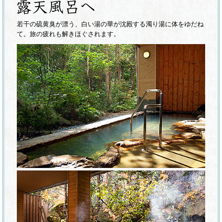
若干の硫黄臭が漂う、白い湯の華が沈殿する濁り湯に体をゆだね
て。旅の疲れも解きほぐされます。