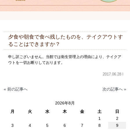
夕食や朝食で食べ残したものを、テイクアウトす
ることはできますか？
申し訳ございません。当館では衛生管理上の理由により、テイクア
ウトを一切お断りしております。
2017.06.28 l
« 前の記事へ
次の記事へ »
2026年8月
月
火
水
木
金
土
日
1
2
3
4
5
6
7
8
9