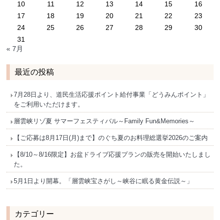
10
11
12
13
14
15
16
17
18
19
20
21
22
23
24
25
26
27
28
29
30
31
« 7月
最近の投稿
7月28日より、道民生活応援ポイント給付事業「どうみんポイント」
をご利用いただけます。
層雲峡リゾ夏 サマーフェスティバル～Family Fun&Memories～
【ご応募は8月17日(月)まで】のぐち夏のお料理総選挙2026のご案内
【8/10～8/16限定】お盆ドライブ応援プランの販売を開始いたしまし
た。
5月1日より開幕。「層雲峡宝さがし～峡谷に眠る黄金伝説～」
カテゴリー