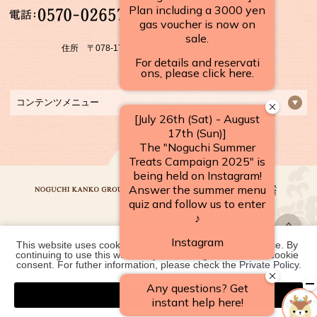
【受付時間】
10：00～17：00
住所 〒078-1701 北海道上川郡 上川町層雲峡温泉
FAX：01658-5-3922
コンテンツメニュー
This website uses cookies to improve your user experience. By 
野口観光グループ一覧
continuing to use this website, you have agreed with our cookie 
consent. For futher information, please check the 
Private Policy
.
Agree
COPYRIGHT ©
2026 層雲峡温泉 朝陽リゾートホテル｜【公式】北海道の温泉宿
野口観光グループ. ALL RIGHTS RESERVED