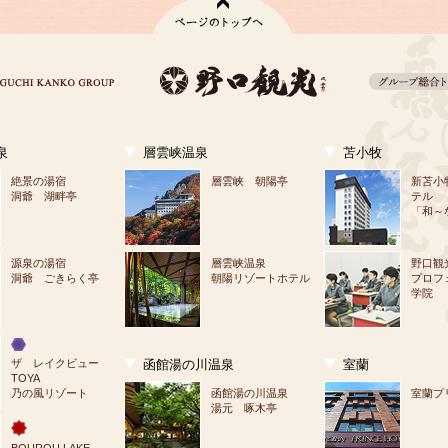
泉
層雲峡温泉
苫小牧
絶景の湯宿
層雲峡 朝陽亭
新苫小
洞爺 湖畔亭
テル
「和～
源泉の湯宿
層雲峡温泉
野口観
洞爺 ごきらく亭
朝陽リゾートホテル
プロフ
学院
ザ　レイクビュー
函館湯の川温泉
室蘭
TOYA
乃の風リゾート
函館湯の川温泉
室蘭プ
湯元 啄木亭