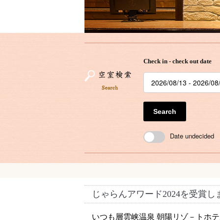
Check in - check out date
Search
Date undecided
じゃらんアワード2024を受賞し
いつも層雲峡温泉 朝陽リゾ－トホ