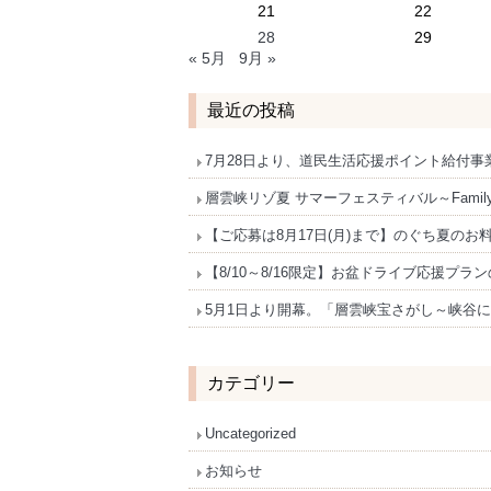
21
22
28
29
« 5月
9月 »
最近の投稿
7月28日より、道民生活応援ポイント給付
層雲峡リゾ夏 サマーフェスティバル～Family F
【ご応募は8月17日(月)まで】のぐち夏のお料
【8/10～8/16限定】お盆ドライブ応援プ
5月1日より開幕。「層雲峡宝さがし～峡谷
カテゴリー
Uncategorized
お知らせ