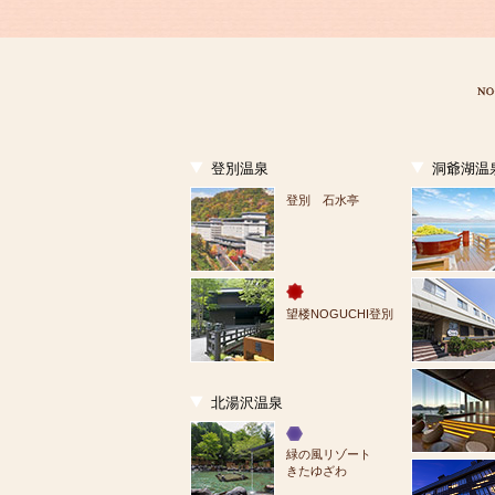
登別温泉
洞爺湖温
登別 石水亭
望楼NOGUCHI登別
北湯沢温泉
緑の風リゾート
きたゆざわ