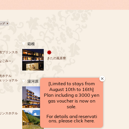
箱根
牧プリンスホ
きたの風茶寮
なごみ～」
光ホテル
ェッショナル
湯河原
源泉のお宿
湯河原 千代田荘
リンスホテル
山翠楼
SANSUIROU