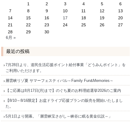
1
2
3
4
5
6
7
8
9
10
11
12
13
14
15
16
17
18
19
20
21
22
23
24
25
26
27
28
29
30
6月 »
最近の投稿
7月28日より、道民生活応援ポイント給付事業「どうみんポイント」を
ご利用いただけます。
層雲峡リゾ夏 サマーフェスティバル～Family Fun&Memories～
【ご応募は8月17日(月)まで】のぐち夏のお料理総選挙2026のご案内
【8/10～8/16限定】お盆ドライブ応援プランの販売を開始いたしまし
た。
5月1日より開幕。「層雲峡宝さがし～峡谷に眠る黄金伝説～」