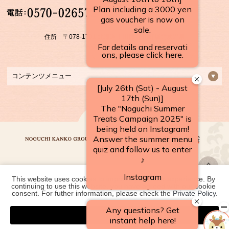
【受付時間】
10：00～17：00
住所 〒078-1701 北海道上川郡 上川町層雲峡温泉
FAX：01658-5-3922
コンテンツメニュー
This website uses cookies to improve your user experience. By 
野口観光グループ一覧
continuing to use this website, you have agreed with our cookie 
consent. For futher information, please check the 
Private Policy
.
Agree
COPYRIGHT ©
2026 層雲峡温泉 朝陽リゾートホテル｜【公式】北海道の温泉宿
野口観光グループ. ALL RIGHTS RESERVED