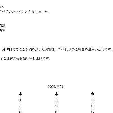
い、
定させていただくこととなりました。
円別
円別
年2月28日までにご予約を頂いたお客様は2500円別のご料金を適用いたします
卒ご理解の程お願い申し上げます。
2023年2月
水
木
金
1
2
3
8
9
10
15
16
17