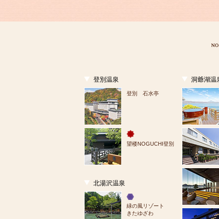
登別温泉
洞爺湖温
登別 石水亭
望楼NOGUCHI登別
北湯沢温泉
緑の風リゾート
きたゆざわ