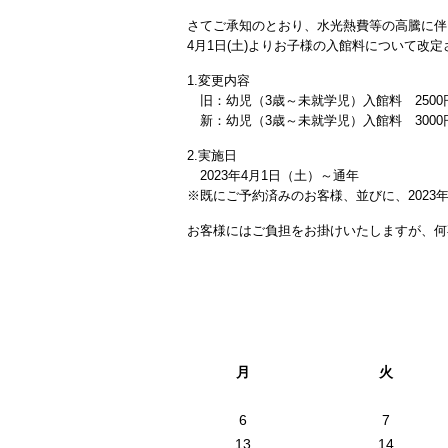
さてご承知のとおり、水光熱費等の高騰に伴
4月1日(土)よりお子様の入館料について改
1.変更内容
旧：幼児（3歳～未就学児）入館料 2500
新：幼児（3歳～未就学児）入館料 3000
2.実施日
2023年4月1日（土）～通年
※既にご予約済みのお客様、並びに、2023
お客様にはご負担をお掛けいたしますが、何
月
火
6
7
13
14