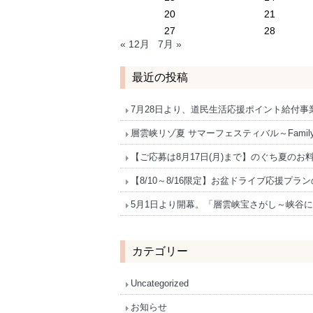
20
21
27
28
« 12月
7月 »
最近の投稿
7月28日より、道民生活応援ポイント給付
層雲峡リゾ夏 サマーフェスティバル～Family F
【ご応募は8月17日(月)まで】のぐち夏のお料
【8/10～8/16限定】お盆ドライブ応援プ
5月1日より開幕。「層雲峡宝さがし～峡谷
カテゴリー
Uncategorized
お知らせ