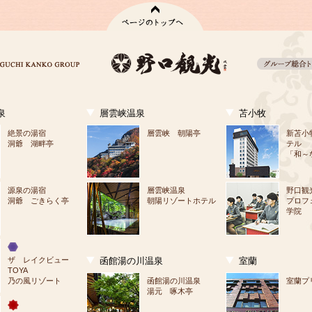
泉
層雲峡温泉
苫小牧
絶景の湯宿
層雲峡 朝陽亭
新苫小
洞爺 湖畔亭
テル
「和～
源泉の湯宿
層雲峡温泉
野口観
洞爺 ごきらく亭
朝陽リゾートホテル
プロフ
学院
ザ　レイクビュー
函館湯の川温泉
室蘭
TOYA
乃の風リゾート
函館湯の川温泉
室蘭プ
湯元 啄木亭