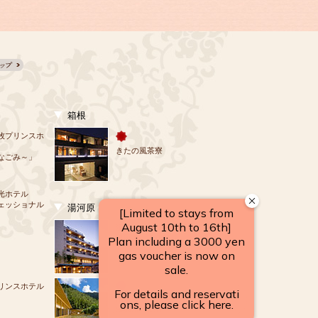
箱根
牧プリンスホ
きたの風茶寮
なごみ～」
光ホテル
ェッショナル
湯河原
源泉のお宿
湯河原 千代田荘
リンスホテル
山翠楼
SANSUIROU