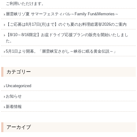
ご利用いただけます。
層雲峡リゾ夏 サマーフェスティバル～Family Fun&Memories～
【ご応募は8月17日(月)まで】のぐち夏のお料理総選挙2026のご案内
【8/10～8/16限定】お盆ドライブ応援プランの販売を開始いたしまし
た。
5月1日より開幕。「層雲峡宝さがし～峡谷に眠る黄金伝説～」
カテゴリー
Uncategorized
お知らせ
新着情報
アーカイブ