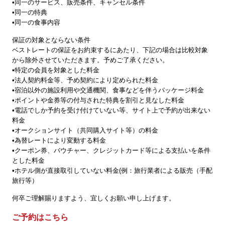
•同一のサービス、販売条件、キャンセル条件
•同一の特典
•同一の食事内容
保証の対象とならない条件
ベストレートの保証をお約束するにあたり、下記の場合は比較対象
から除外させていただきます。予めご了承ください。
•特定の会員を対象とした料金
•法人契約料金等、予め契約により定められた料金
•宿泊以外の施設利用や交通機関、食事などを伴うパッケージ料金
•ポイントや金券等の付与された特典を割引と見なした料金
•電話でしか予約を受け付けていない等、サイト上で予約が出来ない
料金
•オークションサイト（共同購入サイト等）の料金
•為替レートにより変動する料金
•クーポン券、バウチャー、クレジットカード等による支払いを条件
とした料金
•ホテル側が直接取引していない料金(例：旅行業者による販売（手配
旅行等）
何卒ご理解賜りますよう、宜しくお願い申し上げます。
ご予約はこちら