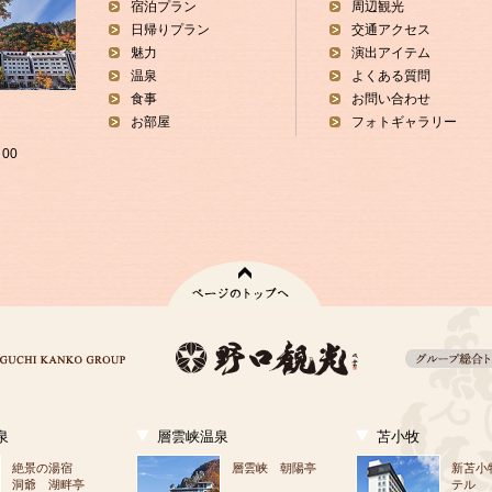
宿泊プラン
周辺観光
日帰りプラン
交通アクセス
魅力
演出アイテム
温泉
よくある質問
食事
お問い合わせ
お部屋
フォトギャラリー
00
泉
層雲峡温泉
苫小牧
絶景の湯宿
層雲峡 朝陽亭
新苫小
洞爺 湖畔亭
テル