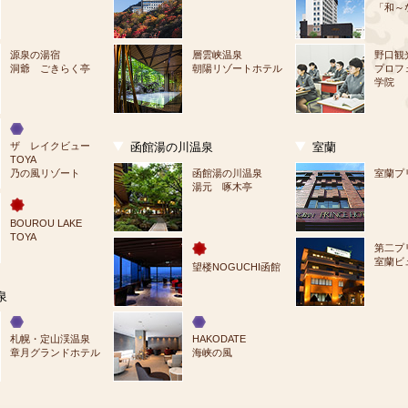
「和～
源泉の湯宿
層雲峡温泉
野口観
洞爺 ごきらく亭
朝陽リゾートホテル
プロフ
学院
ザ　レイクビュー
函館湯の川温泉
室蘭
TOYA
乃の風リゾート
函館湯の川温泉
室蘭プ
湯元 啄木亭
BOUROU LAKE 
TOYA
第二プ
室蘭ビ
望楼NOGUCHI函館
泉
札幌・定山渓温泉
HAKODATE
章月グランドホテル
海峡の風