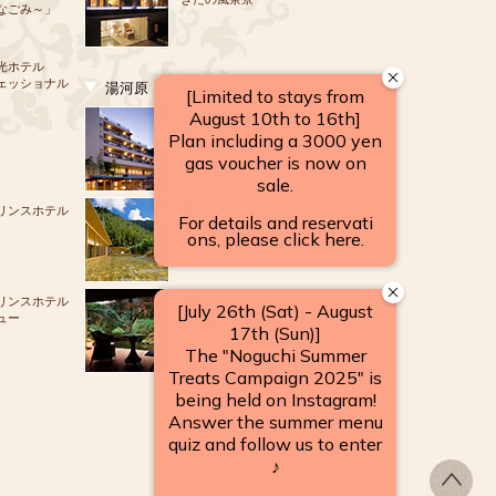
なごみ～」
光ホテル
ェッショナル
湯河原
源泉のお宿
湯河原 千代田荘
リンスホテル
山翠楼
SANSUIROU
リンスホテル
ュー
海石榴 つばき