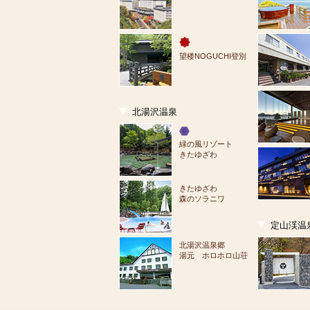
望楼NOGUCHI登別
北湯沢温泉
緑の風リゾート
きたゆざわ
きたゆざわ
森のソラニワ
定山渓温
北湯沢温泉郷
湯元 ホロホロ山荘