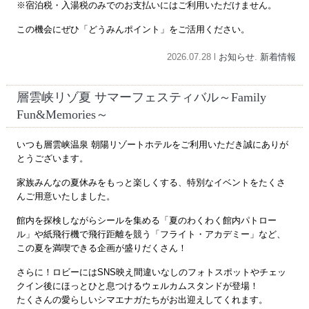
※宿泊税・入湯税のみでのお支払いにはご利用いただけません。
この機会にぜひ「どうみんポイント」をご活用ください。
2026.07.28 l
お知らせ
.
新着情報
層雲峡リゾ夏 サマーフェスティバル～Family
Fun&Memories～
いつも層雲峡温泉 朝陽リゾートホテルをご利用いただき誠にありが
とうございます。
家族みんなの夏休みをもっと楽しくする、特別なイベントをたくさ
んご用意いたしました。
館内を探検しながらシールを集める「夏のわくわく館内パトロー
ル」や紙飛行機で飛行距離を競う「フライト・アカデミー」など、
この夏を満喫できる企画が盛りだくさん！
さらに！ロビーにはSNS映え間違いなしのフォトスポットやチェッ
クイン後にほっとひと息つけるウェルカムスタンドが登場！
たくさんの愛らしいシマエナガたちがお出迎えしてくれます。