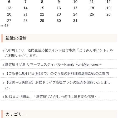
6
7
8
9
10
11
12
13
14
15
16
17
18
19
20
21
22
23
24
25
26
27
28
29
30
31
« 4月
最近の投稿
7月28日より、道民生活応援ポイント給付事業「どうみんポイント」を
ご利用いただけます。
層雲峡リゾ夏 サマーフェスティバル～Family Fun&Memories～
【ご応募は8月17日(月)まで】のぐち夏のお料理総選挙2026のご案内
【8/10～8/16限定】お盆ドライブ応援プランの販売を開始いたしまし
た。
5月1日より開幕。「層雲峡宝さがし～峡谷に眠る黄金伝説～」
カテゴリー