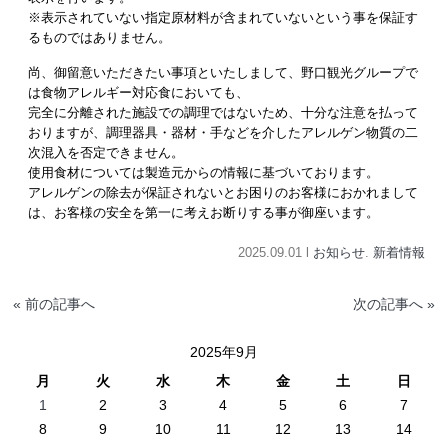
※表示されていない指定原材料が含まれていないという事を保証す
るものではありません。
尚、御留意いただきたい事項といたしまして、野口観光グループで
は食物アレルギー対応食においても、
完全に分離された施設での調理ではないため、十分な注意を払って
おりますが、調理器具・器材・手などを介したアレルゲン物質の二
次混入を否定できません。
使用食材については製造元からの情報に基づいております。
アレルゲンの除去が保証されないとお困りのお客様におかれまして
は、お客様の安全を第一に考えお断りする事が御座います。
2025.09.01 l
お知らせ
.
新着情報
« 前の記事へ
次の記事へ »
2025年9月
月
火
水
木
金
土
日
1
2
3
4
5
6
7
8
9
10
11
12
13
14