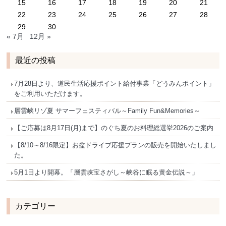
15
16
17
18
19
20
21
22
23
24
25
26
27
28
29
30
« 7月
12月 »
最近の投稿
7月28日より、道民生活応援ポイント給付事業「どうみんポイント」
をご利用いただけます。
層雲峡リゾ夏 サマーフェスティバル～Family Fun&Memories～
【ご応募は8月17日(月)まで】のぐち夏のお料理総選挙2026のご案内
【8/10～8/16限定】お盆ドライブ応援プランの販売を開始いたしまし
た。
5月1日より開幕。「層雲峡宝さがし～峡谷に眠る黄金伝説～」
カテゴリー