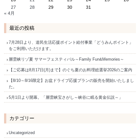
27
28
29
30
31
« 4月
最近の投稿
7月28日より、道民生活応援ポイント給付事業「どうみんポイント」
をご利用いただけます。
層雲峡リゾ夏 サマーフェスティバル～Family Fun&Memories～
【ご応募は8月17日(月)まで】のぐち夏のお料理総選挙2026のご案内
【8/10～8/16限定】お盆ドライブ応援プランの販売を開始いたしまし
た。
5月1日より開幕。「層雲峡宝さがし～峡谷に眠る黄金伝説～」
カテゴリー
Uncategorized