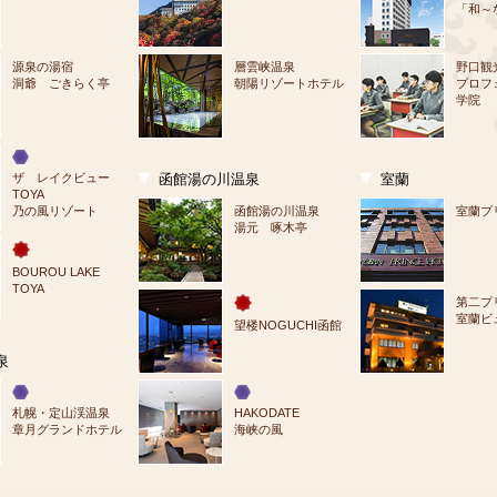
「和～
源泉の湯宿
層雲峡温泉
野口観
洞爺 ごきらく亭
朝陽リゾートホテル
プロフ
学院
ザ　レイクビュー
函館湯の川温泉
室蘭
TOYA
乃の風リゾート
函館湯の川温泉
室蘭プ
湯元 啄木亭
BOUROU LAKE 
TOYA
第二プ
室蘭ビ
望楼NOGUCHI函館
泉
札幌・定山渓温泉
HAKODATE
章月グランドホテル
海峡の風