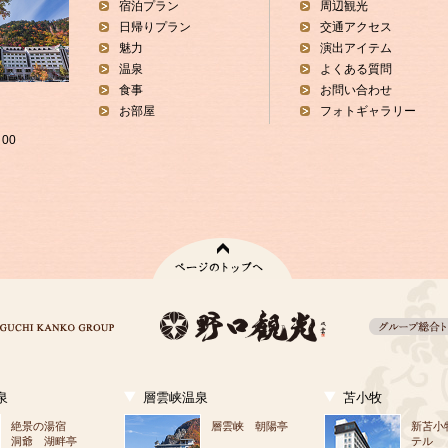
宿泊プラン
周辺観光
日帰りプラン
交通アクセス
魅力
演出アイテム
温泉
よくある質問
食事
お問い合わせ
お部屋
フォトギャラリー
00
泉
層雲峡温泉
苫小牧
絶景の湯宿
層雲峡 朝陽亭
新苫小
洞爺 湖畔亭
テル