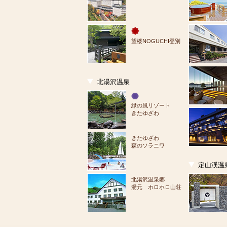
望楼NOGUCHI登別
北湯沢温泉
緑の風リゾート
きたゆざわ
きたゆざわ
森のソラニワ
定山渓温
北湯沢温泉郷
湯元 ホロホロ山荘