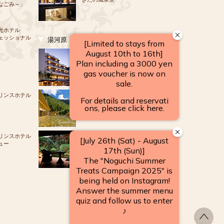
なごみ～」
光ホテル
ェッショナル
湯河原
源泉のお宿
湯河原 千代田荘
リンスホテル
山翠楼
SANSUIROU
リンスホテル
ュー
海石榴 つばき