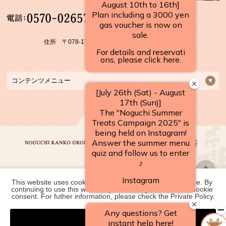
【受付時間】
10：00～17：00
住所 〒078-1701 北海道上川郡 上川町層雲峡温泉
FAX：01658-5-3922
コンテンツメニュー
This website uses cookies to improve your user experience. By 
野口観光グループ一覧
continuing to use this website, you have agreed with our cookie 
consent. For futher information, please check the 
Private Policy
.
Agree
COPYRIGHT ©
2026 層雲峡温泉 朝陽リゾートホテル｜【公式】北海道の温泉宿
野口観光グループ. ALL RIGHTS RESERVED