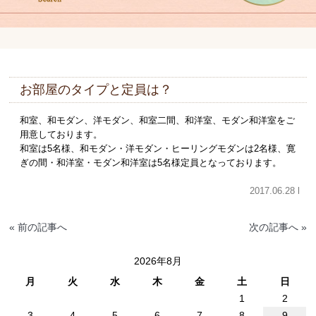
お部屋のタイプと定員は？
和室、和モダン、洋モダン、和室二間、和洋室、モダン和洋室をご
用意しております。
和室は5名様、和モダン・洋モダン・ヒーリングモダンは2名様、寛
ぎの間・和洋室・モダン和洋室は5名様定員となっております。
2017.06.28 l
« 前の記事へ
次の記事へ »
2026年8月
月
火
水
木
金
土
日
1
2
3
4
5
6
7
8
9