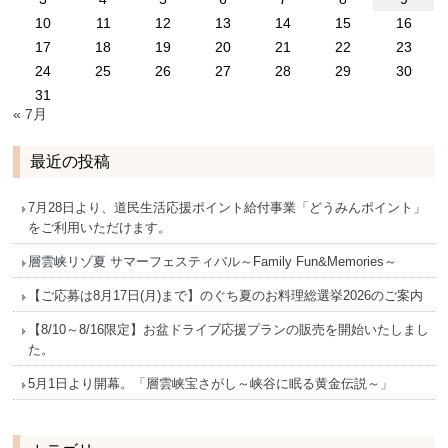
10
11
12
13
14
15
16
17
18
19
20
21
22
23
24
25
26
27
28
29
30
31
« 7月
最近の投稿
7月28日より、道民生活応援ポイント給付事業「どうみんポイント」
をご利用いただけます。
層雲峡リゾ夏 サマーフェスティバル～Family Fun&Memories～
【ご応募は8月17日(月)まで】のぐち夏のお料理総選挙2026のご案内
【8/10～8/16限定】お盆ドライブ応援プランの販売を開始いたしまし
た。
5月1日より開幕。「層雲峡宝さがし～峡谷に眠る黄金伝説～」