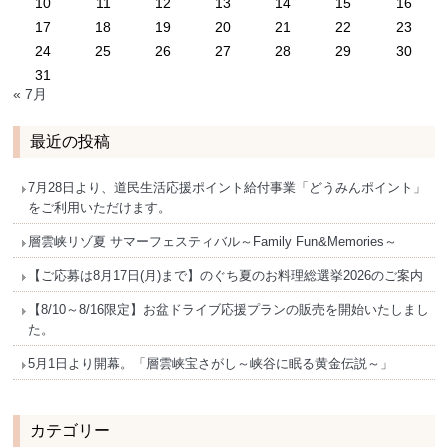
10
11
12
13
14
15
16
17
18
19
20
21
22
23
24
25
26
27
28
29
30
31
« 7月
最近の投稿
7月28日より、道民生活応援ポイント給付事業「どうみんポイント」
をご利用いただけます。
層雲峡リゾ夏 サマーフェスティバル～Family Fun&Memories～
【ご応募は8月17日(月)まで】のぐち夏のお料理総選挙2026のご案内
【8/10～8/16限定】お盆ドライブ応援プランの販売を開始いたしまし
た。
5月1日より開幕。「層雲峡宝さがし～峡谷に眠る黄金伝説～」
カテゴリー