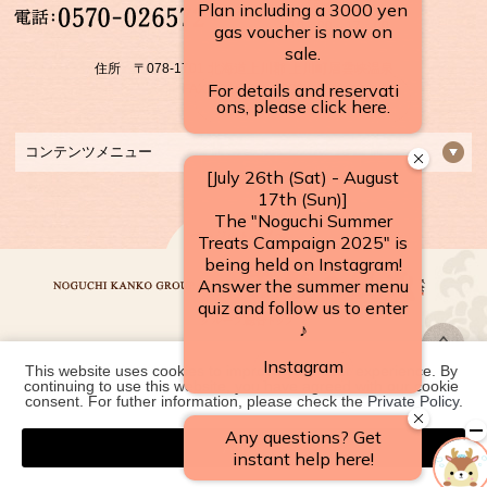
【受付時間】
10：00～17：00
住所 〒078-1701 北海道上川郡 上川町層雲峡温泉
FAX：01658-5-3922
コンテンツメニュー
This website uses cookies to improve your user experience. By 
野口観光グループ一覧
continuing to use this website, you have agreed with our cookie 
consent. For futher information, please check the 
Private Policy
.
Agree
COPYRIGHT ©
2026 層雲峡温泉 朝陽リゾートホテル｜【公式】北海道の温泉宿
野口観光グループ. ALL RIGHTS RESERVED