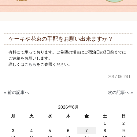
ケーキや花束の手配をお願い出来ますか？
有料にて承っております。ご希望の場合はご宿泊日の3日前までに
ご連絡をお願いします。
詳しくは
こちら
をご参照ください。
2017.06.28 l
« 前の記事へ
次の記事へ »
2026年8月
月
火
水
木
金
土
日
1
2
3
4
5
6
7
8
9