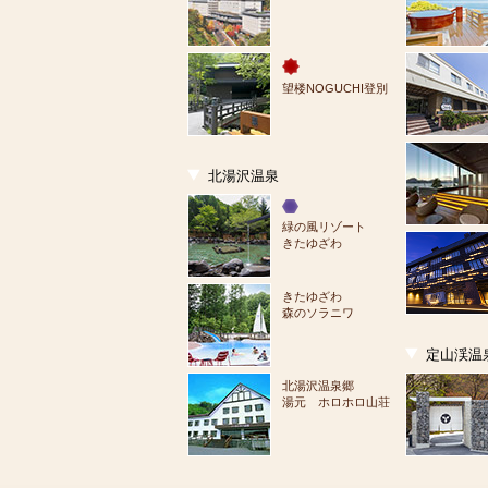
望楼NOGUCHI登別
北湯沢温泉
緑の風リゾート
きたゆざわ
きたゆざわ
森のソラニワ
定山渓温
北湯沢温泉郷
湯元 ホロホロ山荘