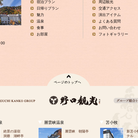
宿泊プラン
周辺観光
日帰りプラン
交通アクセス
魅力
演出アイテム
温泉
よくある質問
食事
お問い合わせ
お部屋
フォトギャラリー
00
泉
層雲峡温泉
苫小牧
絶景の湯宿
層雲峡 朝陽亭
新苫小
洞爺 湖畔亭
テル