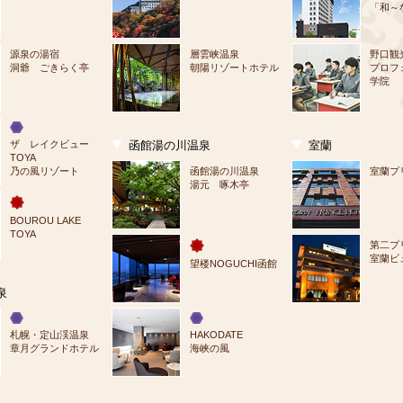
「和～
源泉の湯宿
層雲峡温泉
野口観
洞爺 ごきらく亭
朝陽リゾートホテル
プロフ
学院
ザ　レイクビュー
函館湯の川温泉
室蘭
TOYA
乃の風リゾート
函館湯の川温泉
室蘭プ
湯元 啄木亭
BOUROU LAKE 
TOYA
第二プ
室蘭ビ
望楼NOGUCHI函館
泉
札幌・定山渓温泉
HAKODATE
章月グランドホテル
海峡の風