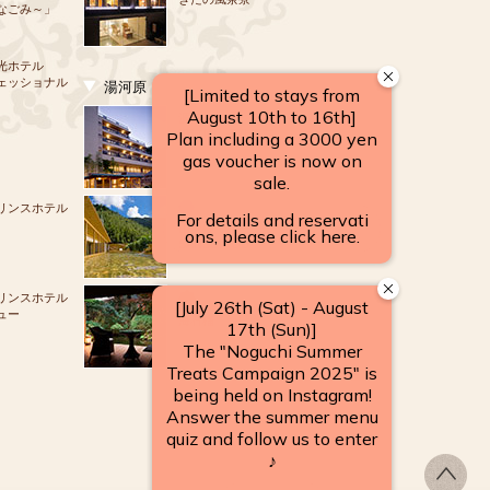
なごみ～」
光ホテル
ェッショナル
湯河原
源泉のお宿
湯河原 千代田荘
リンスホテル
山翠楼
SANSUIROU
リンスホテル
ュー
海石榴 つばき