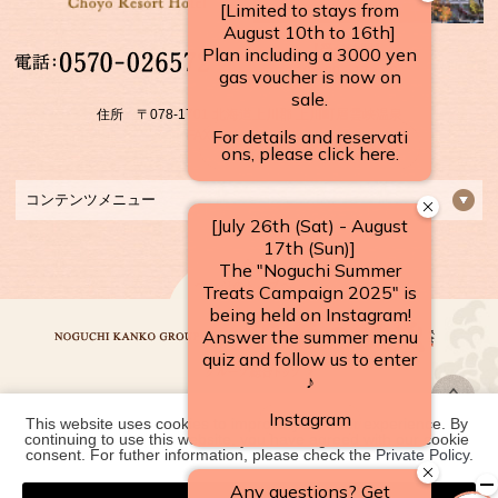
【受付時間】
10：00～17：00
住所 〒078-1701 北海道上川郡 上川町層雲峡温泉
FAX：01658-5-3922
コンテンツメニュー
This website uses cookies to improve your user experience. By 
野口観光グループ一覧
continuing to use this website, you have agreed with our cookie 
consent. For futher information, please check the 
Private Policy
.