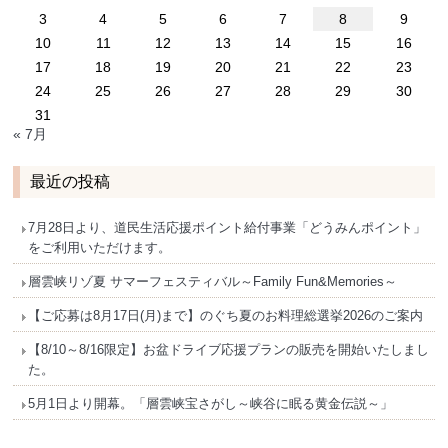
3
4
5
6
7
8
9
10
11
12
13
14
15
16
17
18
19
20
21
22
23
24
25
26
27
28
29
30
31
« 7月
最近の投稿
7月28日より、道民生活応援ポイント給付事業「どうみんポイント」
をご利用いただけます。
層雲峡リゾ夏 サマーフェスティバル～Family Fun&Memories～
【ご応募は8月17日(月)まで】のぐち夏のお料理総選挙2026のご案内
【8/10～8/16限定】お盆ドライブ応援プランの販売を開始いたしまし
た。
5月1日より開幕。「層雲峡宝さがし～峡谷に眠る黄金伝説～」