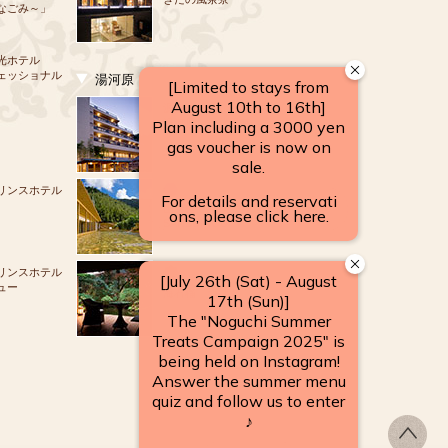
なごみ～」
光ホテル
ェッショナル
湯河原
源泉のお宿
湯河原 千代田荘
リンスホテル
山翠楼
SANSUIROU
リンスホテル
ュー
海石榴 つばき