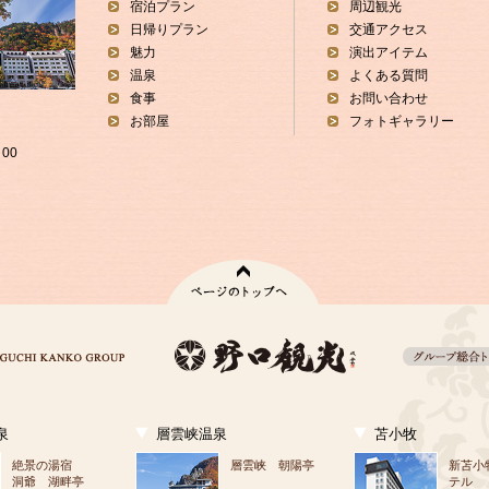
宿泊プラン
周辺観光
日帰りプラン
交通アクセス
魅力
演出アイテム
温泉
よくある質問
食事
お問い合わせ
お部屋
フォトギャラリー
00
泉
層雲峡温泉
苫小牧
絶景の湯宿
層雲峡 朝陽亭
新苫小
洞爺 湖畔亭
テル