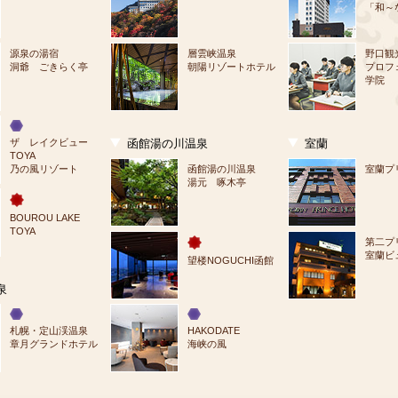
「和～
源泉の湯宿
層雲峡温泉
野口観
洞爺 ごきらく亭
朝陽リゾートホテル
プロフ
学院
ザ　レイクビュー
函館湯の川温泉
室蘭
TOYA
乃の風リゾート
函館湯の川温泉
室蘭プ
湯元 啄木亭
BOUROU LAKE 
TOYA
第二プ
室蘭ビ
望楼NOGUCHI函館
泉
札幌・定山渓温泉
HAKODATE
章月グランドホテル
海峡の風