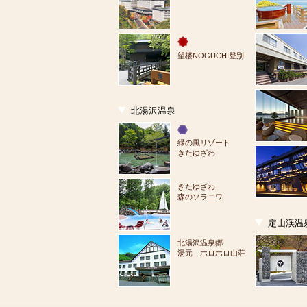
望楼NOGUCHI登別
北湯沢温泉
緑の風リゾート
きたゆざわ
きたゆざわ
森のソラニワ
定山渓温
北湯沢温泉郷
湯元 ホロホロ山荘