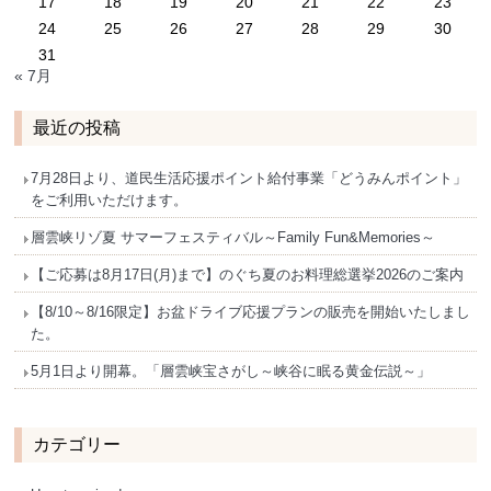
17
18
19
20
21
22
23
24
25
26
27
28
29
30
31
« 7月
最近の投稿
7月28日より、道民生活応援ポイント給付事業「どうみんポイント」
をご利用いただけます。
層雲峡リゾ夏 サマーフェスティバル～Family Fun&Memories～
【ご応募は8月17日(月)まで】のぐち夏のお料理総選挙2026のご案内
【8/10～8/16限定】お盆ドライブ応援プランの販売を開始いたしまし
た。
5月1日より開幕。「層雲峡宝さがし～峡谷に眠る黄金伝説～」
カテゴリー