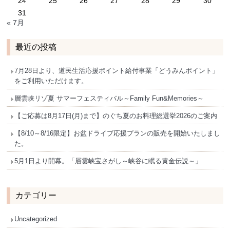
24
25
26
27
28
29
30
31
« 7月
最近の投稿
7月28日より、道民生活応援ポイント給付事業「どうみんポイント」
をご利用いただけます。
層雲峡リゾ夏 サマーフェスティバル～Family Fun&Memories～
【ご応募は8月17日(月)まで】のぐち夏のお料理総選挙2026のご案内
【8/10～8/16限定】お盆ドライブ応援プランの販売を開始いたしまし
た。
5月1日より開幕。「層雲峡宝さがし～峡谷に眠る黄金伝説～」
カテゴリー
Uncategorized