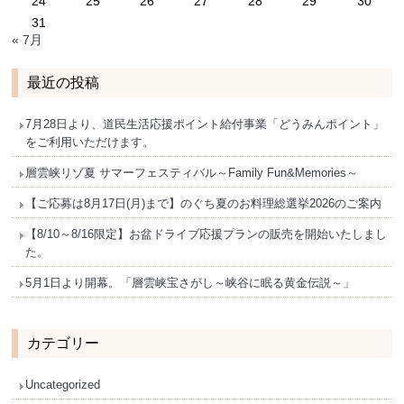
24
25
26
27
28
29
30
31
« 7月
最近の投稿
7月28日より、道民生活応援ポイント給付事業「どうみんポイント」
をご利用いただけます。
層雲峡リゾ夏 サマーフェスティバル～Family Fun&Memories～
【ご応募は8月17日(月)まで】のぐち夏のお料理総選挙2026のご案内
【8/10～8/16限定】お盆ドライブ応援プランの販売を開始いたしまし
た。
5月1日より開幕。「層雲峡宝さがし～峡谷に眠る黄金伝説～」
カテゴリー
Uncategorized