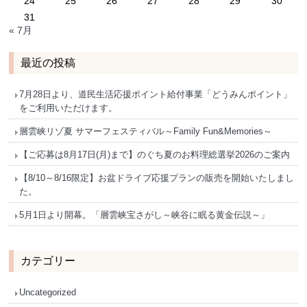
24
25
26
27
28
29
30
31
« 7月
最近の投稿
7月28日より、道民生活応援ポイント給付事業「どうみんポイント」
をご利用いただけます。
層雲峡リゾ夏 サマーフェスティバル～Family Fun&Memories～
【ご応募は8月17日(月)まで】のぐち夏のお料理総選挙2026のご案内
【8/10～8/16限定】お盆ドライブ応援プランの販売を開始いたしまし
た。
5月1日より開幕。「層雲峡宝さがし～峡谷に眠る黄金伝説～」
カテゴリー
Uncategorized