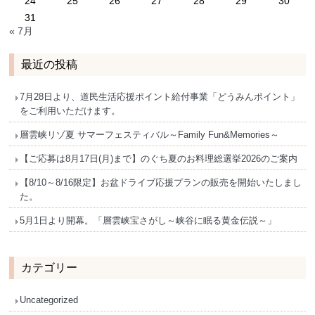
24
25
26
27
28
29
30
31
« 7月
最近の投稿
7月28日より、道民生活応援ポイント給付事業「どうみんポイント」
をご利用いただけます。
層雲峡リゾ夏 サマーフェスティバル～Family Fun&Memories～
【ご応募は8月17日(月)まで】のぐち夏のお料理総選挙2026のご案内
【8/10～8/16限定】お盆ドライブ応援プランの販売を開始いたしまし
た。
5月1日より開幕。「層雲峡宝さがし～峡谷に眠る黄金伝説～」
カテゴリー
Uncategorized