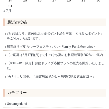
24
25
26
27
28
29
30
31
« 7月
最近の投稿
7月28日より、道民生活応援ポイント給付事業「どうみんポイント」
をご利用いただけます。
層雲峡リゾ夏 サマーフェスティバル～Family Fun&Memories～
【ご応募は8月17日(月)まで】のぐち夏のお料理総選挙2026のご案内
【8/10～8/16限定】お盆ドライブ応援プランの販売を開始いたしまし
た。
5月1日より開幕。「層雲峡宝さがし～峡谷に眠る黄金伝説～」
カテゴリー
Uncategorized