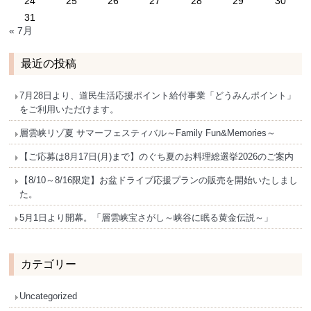
24
25
26
27
28
29
30
31
« 7月
最近の投稿
7月28日より、道民生活応援ポイント給付事業「どうみんポイント」
をご利用いただけます。
層雲峡リゾ夏 サマーフェスティバル～Family Fun&Memories～
【ご応募は8月17日(月)まで】のぐち夏のお料理総選挙2026のご案内
【8/10～8/16限定】お盆ドライブ応援プランの販売を開始いたしまし
た。
5月1日より開幕。「層雲峡宝さがし～峡谷に眠る黄金伝説～」
カテゴリー
Uncategorized