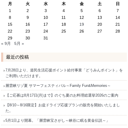
月
火
水
木
金
土
日
1
2
3
4
5
6
7
8
9
10
11
12
13
14
15
16
17
18
19
20
21
22
23
24
25
26
27
28
29
30
31
« 9月
5月 »
最近の投稿
7月28日より、道民生活応援ポイント給付事業「どうみんポイント」を
ご利用いただけます。
層雲峡リゾ夏 サマーフェスティバル～Family Fun&Memories～
【ご応募は8月17日(月)まで】のぐち夏のお料理総選挙2026のご案内
【8/10～8/16限定】お盆ドライブ応援プランの販売を開始いたしまし
た。
5月1日より開幕。「層雲峡宝さがし～峡谷に眠る黄金伝説～」