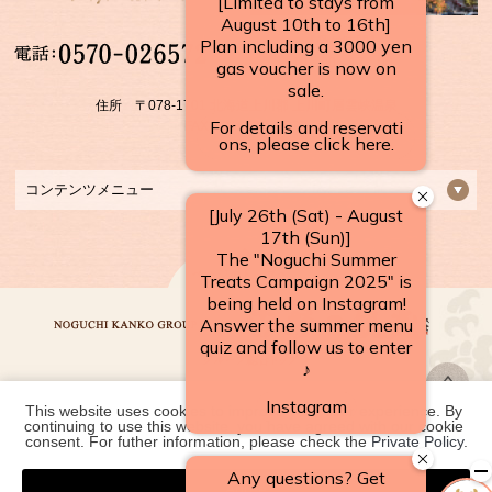
【受付時間】
10：00～17：00
住所 〒078-1701 北海道上川郡 上川町層雲峡温泉
FAX：01658-5-3922
コンテンツメニュー
This website uses cookies to improve your user experience. By 
野口観光グループ一覧
continuing to use this website, you have agreed with our cookie 
consent. For futher information, please check the 
Private Policy
.
Agree
COPYRIGHT ©
2026 層雲峡温泉 朝陽リゾートホテル｜【公式】北海道の温泉宿