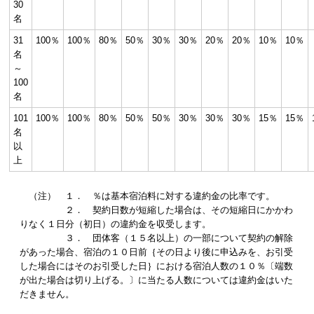
30
名
31
100％
100％
80％
50％
30％
30％
20％
20％
10％
10％
名
～
100
名
101
100％
100％
80％
50％
50％
30％
30％
30％
15％
15％
名
以
上
（注） １． ％は基本宿泊料に対する違約金の比率です。
２． 契約日数が短縮した場合は、その短縮日にかかわ
りなく１日分（初日）の違約金を収受します。
３． 団体客（１５名以上）の一部について契約の解除
があった場合、宿泊の１０日前｛その日より後に申込みを、お引受
した場合にはそのお引受した日｝における宿泊人数の１０％〔端数
が出た場合は切り上げる。〕に当たる人数については違約金はいた
だきません。