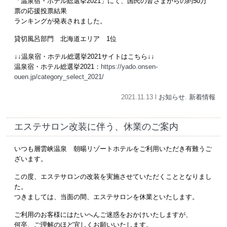
「温泉宿・ホテル総選挙2021」にて、国民の皆さまからの約50万
票の応援投票結果
ランキングが発表されました。
貸切風呂部門 北海道エリア 1位
↓↓温泉宿・ホテル総選挙2021サイトはこちら↓↓
温泉宿・ホテル総選挙2021：
https://yado.onsen-
ouen.jp/category_select_2021/
2021.11.13 l
お知らせ
.
新着情報
エステサロン改装に伴う、休業のご案内
いつも層雲峡温泉 朝暘リゾートホテルをご利用いただき有難うご
ざいます。
この度、エステサロンの改装を実施させていただくこととなりまし
た。
つきましては、当面の間、エステサロンを休業といたします。
ご利用のお客様にはたいへんご迷惑をおかけいたしますが、
何卒、ご理解のほど宜しくお願いいたします。