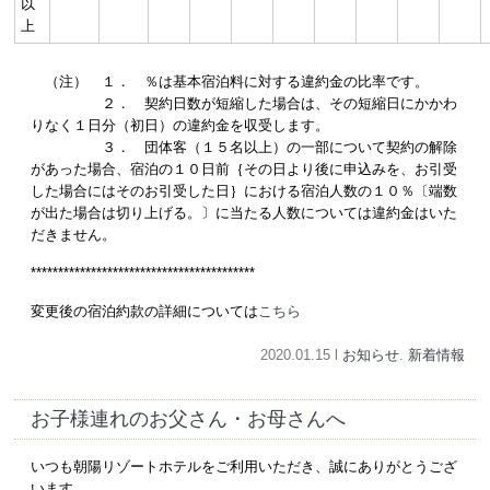
以
上
（注） １． ％は基本宿泊料に対する違約金の比率です。
２． 契約日数が短縮した場合は、その短縮日にかかわ
りなく１日分（初日）の違約金を収受します。
３． 団体客（１５名以上）の一部について契約の解除
があった場合、宿泊の１０日前｛その日より後に申込みを、お引受
した場合にはそのお引受した日｝における宿泊人数の１０％〔端数
が出た場合は切り上げる。〕に当たる人数については違約金はいた
だきません。
*****************************************
変更後の宿泊約款の詳細については
こちら
2020.01.15 l
お知らせ
.
新着情報
お子様連れのお父さん・お母さんへ
いつも朝陽リゾートホテルをご利用いただき、誠にありがとうござ
います。