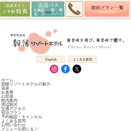
ホーム
朝陽リゾートホテルの魅力
温泉
お食事
お部屋
館内案内
周辺観光
交通アクセス
宿泊プラン
予約確認・キャンセル
よくある質問
お問い合わせ
メニューを閉じる ▷